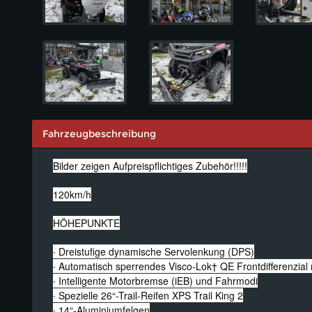
Fahrzeugbeschreibung
Bilder zeigen Aufpreispflichtiges Zubehör!!!!!
120km/h
HÖHEPUNKTE
∙ Dreistufige dynamische Servolenkung (DPS)
∙ Automatisch sperrendes Visco-Lok† QE Frontdifferenzial
∙ Intelligente Motorbremse (iEB) und Fahrmodi
∙ Spezielle 26“-Trail-Reifen XPS Trail King 2
∙ 14“-Aluminiumfelgen