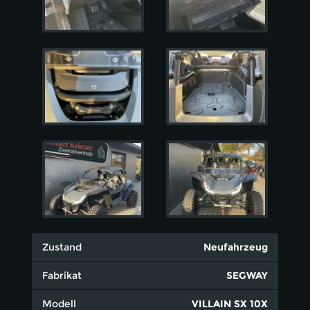
Zustand
Neufahrzeug
Fabrikat
SEGWAY
Modell
VILLAIN SX 10X